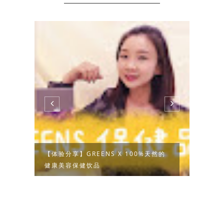
念
【体验分享】GREENS X 100%天然的
【体验
健康美容保健饮品
的救