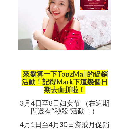
來盤算一下TopzMall的促銷
活動！記得Mark下這幾個日
期去血拼啦！
3月4日至8日妇女节 （在這期
間還有“秒殺”活動！）
4月1日至4月30日齋戒月促銷