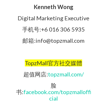
Kenneth Wong
Digital Marketing Executive
手机号:+6 016 306 5935
邮箱:info@topzmall.com
TopzMall官方社交媒體
超值网店:
topzmall.com/
脸
书:
facebook.com/topzmalloffi
cial