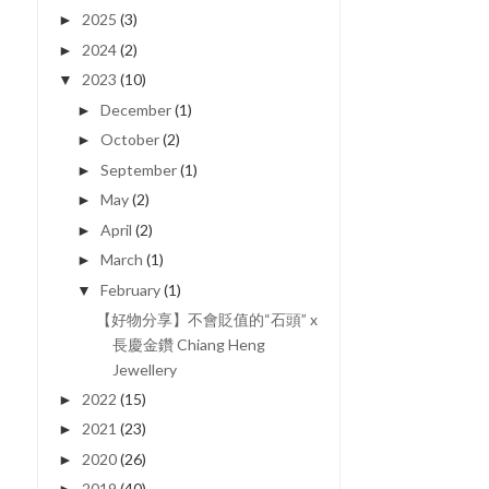
2025
(3)
►
2024
(2)
►
2023
(10)
▼
December
(1)
►
October
(2)
►
September
(1)
►
May
(2)
►
April
(2)
►
March
(1)
►
February
(1)
▼
【好物分享】不會貶值的“石頭” x
長慶金鑽 Chiang Heng
Jewellery
2022
(15)
►
2021
(23)
►
2020
(26)
►
2019
(40)