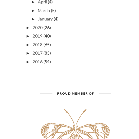
April
(4)
►
March
(5)
►
January
(4)
►
2020
(26)
►
2019
(40)
►
2018
(65)
►
2017
(83)
►
2016
(54)
►
PROUD MEMBER OF