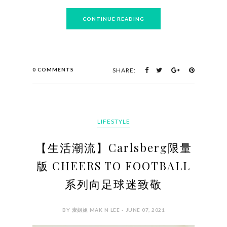
CONTINUE READING
0 COMMENTS
SHARE:
LIFESTYLE
【生活潮流】Carlsberg限量
版 CHEERS TO FOOTBALL
系列向足球迷致敬
BY 麦姐姐 MAK N LEE - JUNE 07, 2021