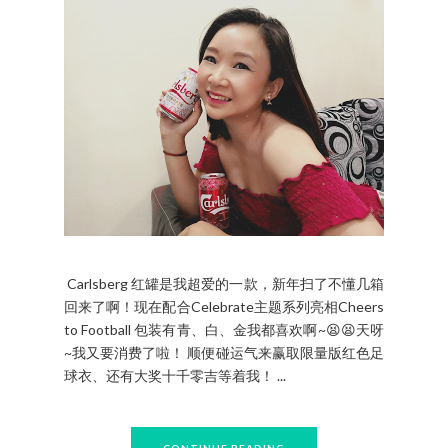
Carlsberg 红罐是我超爱的一款，新年扫了不懂几箱
回来了啊！现在配合Celebrate主题系列亮相Cheers
to Football 包装有青、白、金我都喜欢啊~😫😫天呀
~我又要消费了啦！ 顺便碰运气来赢取限量版红色足
球衣、还有大奖十千零吉等着我！ ...
CONTINUE READING