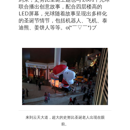
联合播出创意故事，配合四层楼高的
LED屏幕，光球随着故事呈现出多样化
的圣诞节情节，包括机器人、飞机、泰
迪熊、姜饼人等等。o(*￣▽￣*)ブ
来到云天大道，超大的史努比圣诞老人出现在眼
前。