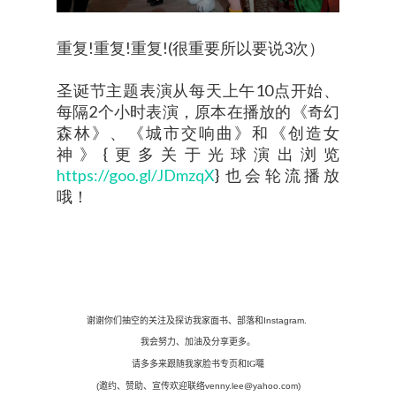
重复!重复!重复!(很重要所以要说3次）
圣诞节主题表演从每天上午10点开始、
每隔2个小时表演，原本在播放的《奇幻
森林》、《城市交响曲》和《创造女
神》{更多关于光球演出浏览
https://goo.gl/JDmzqX
} 也会轮流播放
哦！
谢谢你们抽空的关注及探访我家面书、部落和
Instagram.
我会努力、加油及分享更多。
请多多来跟随我家脸书专页和IG囖
(
邀约、赞助、宣传欢迎联络
venny.lee@yahoo.com)