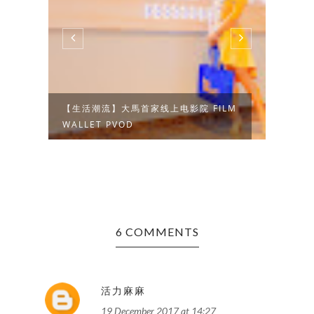
LM
【吃货】中秋月圆 // 吧台料理 X 蛋黄
【吃
酥
南茶
6 COMMENTS
活力麻麻
19 December 2017 at 14:27