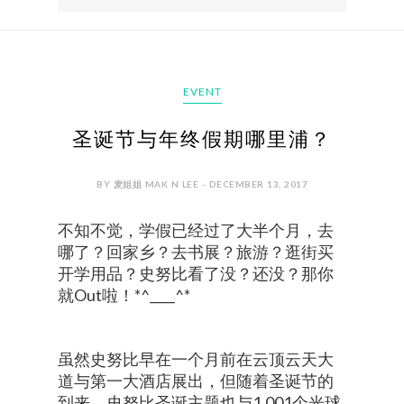
EVENT
圣诞节与年终假期哪里浦？
BY 麦姐姐 MAK N LEE - DECEMBER 13, 2017
不知不觉，学假已经过了大半个月，去
哪了？回家乡？去书展？旅游？逛街买
开学用品？史努比看了没？还没？那你
就Out啦！*^____^*
虽然史努比早在一个月前在云顶云天大
道与第一大酒店展出，但随着圣诞节的
到来，史努比圣诞主题也与1,001个光球