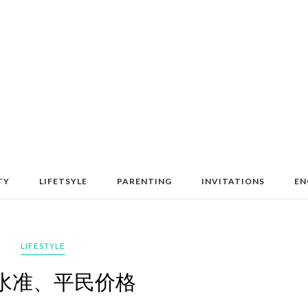
TY
LIFETSYLE
PARENTING
INVITATIONS
EN
LIFESTYLE
水准、平民价格