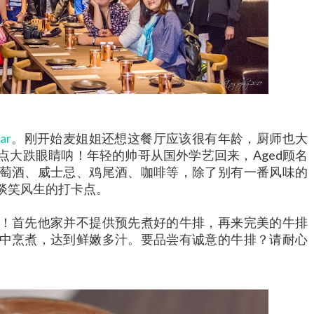
ar
。刚开始麦姐姐还想这餐厅应该很有年龄，厨师也大
点大跌眼睛呐！年轻的帅哥从国外学艺回来，Aged顾名
萄酒、威士忌、鸡尾酒、咖啡等，除了别有一番风味的
谈笑风生的打卡点。
！首先他家并不提供预先煮好的牛排，再来完美的牛排
中烹煮，达到鲜嫩多汁。要品尝有诚意的牛排？请耐心