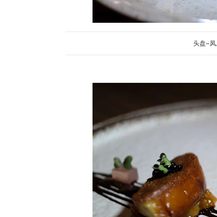
头盘~凤尾