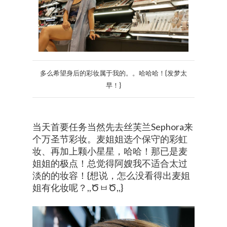
多么希望身后的彩妆属于我的。。哈哈哈！{发梦太
早！}
当天首要任务当然先去丝芙兰Sephora来
个万圣节彩妆。麦姐姐选个保守的彩虹
妆、再加上颗小星星，哈哈！那已是麦
姐姐的极点！总觉得阿嫂我不适合太过
淡的的妆容！{想说，怎么没看得出麦姐
姐有化妆呢？,,ԾㅂԾ,,}