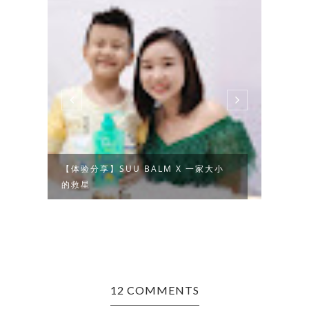
的
【体验分享】SUU BALM X 一家大小
【活動
的救星
火,齐
12 COMMENTS