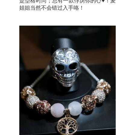
是型格时尚；总有一款俘虏你的心♥！麦
姐姐当然不会错过入手咯！