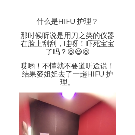
什么是HIFU 护理？
那时候听说是用刀之类的仪器
在脸上刮刮，哇呀！吓死宝宝
了吗？😆😆😆
哎哟！不懂就不要道听途说！
结果麥姐姐去了一趟HIFU 护
理。