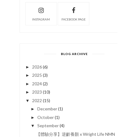
INSTAGRAM
FACEBOOK PAGE
BLOG ARCHIVE
2026
(6)
►
2025
(3)
►
2024
(2)
►
2023
(10)
►
2022
(15)
▼
December
(1)
►
October
(1)
►
September
(4)
▼
【體驗分享】逆齡養顏 x Wright Life NMN