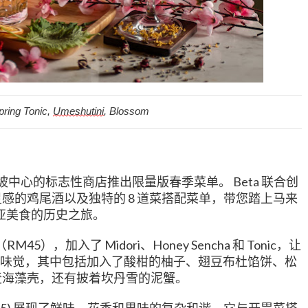
ng Tonic, 
Umeshutini
, Blossom
Beta
坡中心的标志性商店推出限量版春季菜单。
联合创
8
灵感的鸡尾酒以及独特的
道菜搭配菜单，带您踏上马来
亚美食的历史之旅。
RM45
Midori
Honey Sencha
Tonic
（
），加入了
、
和
，让
味觉，其中包括加入了酸柑的柚子、翅豆布杜馅饼、松
麦海藻壳，还有披着坎丹雪的泥蟹。