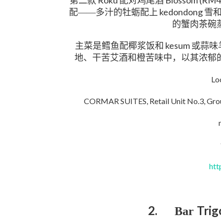
Roku
Blossom (RM4
第二款
配对鸡尾酒
kedondong
配——多汁的牡蛎配上
雪
的蟹肉茶碗
kesum
主菜是鳕鱼配椰浆饭和
或蒜味
地、干苦艾酒和橙苦味中，以其浓郁
Lo
CORMAR SUITES, Retail Unit No.3, Groun
htt
2.
Tri
Bar