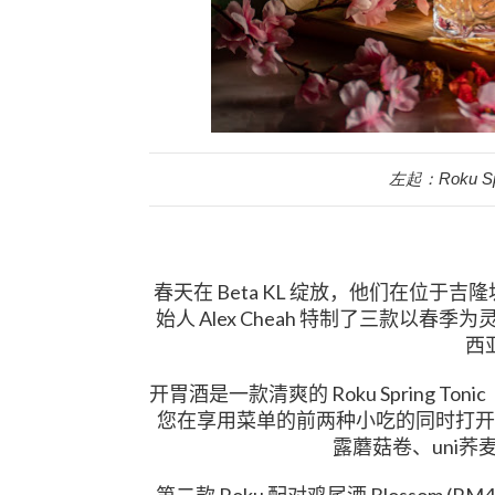
左起：Roku Spri
Beta KL
春天在
绽放，他们在位于吉隆
Alex Cheah
始人
特制了三款以春季为
西
Roku Spring Tonic
开胃酒是一款清爽的
您在享用菜单的前两种小吃的同时打开
uni
露蘑菇卷、
荞