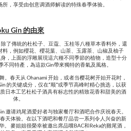
场所，享受由创意调酒师解读的特殊春季体验。
oku Gin 的由來
 Gin 除了傳統的杜松子、豆蔻、玉桂等八種草本香料外，還
材料，例如櫻花、櫻花葉、山茶、玉露茶、山椒及柚子
的瓶身，上面的浮雕展現這六種不同季節的植物，造型十分
季不同特產，為這款Gin帶來獨特的香氣及風格。
春天从 Ohanami 开始，或者当樱花树开始开花时，
 Gin 的关键成分，仅在“顺”或季节高峰时精心挑选，以获
质日本工艺杜松子酒具有标志性的精致花香和甜美的酒
体。
日，Roku Gin 邀请鸡尾酒爱好者与独家餐厅和酒吧合作庆祝春天。
春天体验。在以下酒吧和餐厅品尝一系列令人兴奋的新
的精华。 麥姐姐很榮幸被邀出席品嚐BAC和Reka的雞尾酒，