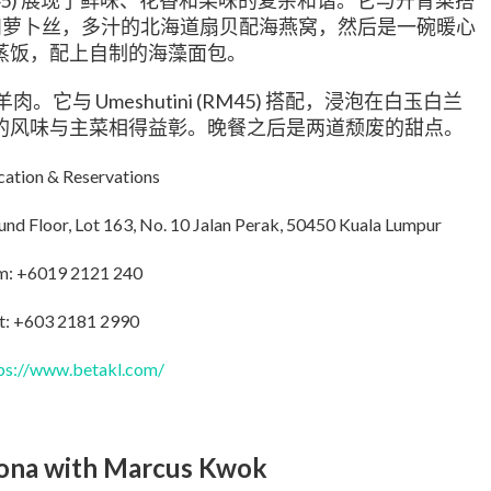
5)
展现了鲜味、花香和果味的复杂和谐。它与开胃菜搭
和萝卜丝，多汁的北海道扇贝配海燕窝，然后是一碗暖心
蒸饭，配上自制的海藻面包。
Umeshutini (RM45)
羊肉。它与
搭配，浸泡在白玉白兰
的风味与主菜相得益彰。晚餐之后是两道颓废的甜点。
cation & Reservations
d Floor, Lot 163, No. 10 Jalan Perak, 50450 Kuala Lumpur
m: +6019 2121 240
t: +603 2181 2990
ps://www.betakl.com/
gona
with
Marcus
Kwok