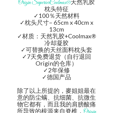
天然乳胶
Origin SuperiorCoolmax®
枕头
特征
✓100％天然材料
✓枕头尺寸– 65cm x 40cm x
13cm
✓材质：天然乳胶+Coolmax®
冷却凝胶
✓可替换的天丝面料枕头套
✓7天免费退货（自行退回
Origin的仓库）
✓2年保修
✓德国产品
除了以上所提的，麥姐姐最在
意的防尘螨、抗细菌、抗微生
物它都有，而且我的肩膀酸痛
所导致的根源来自脊椎，
Origin