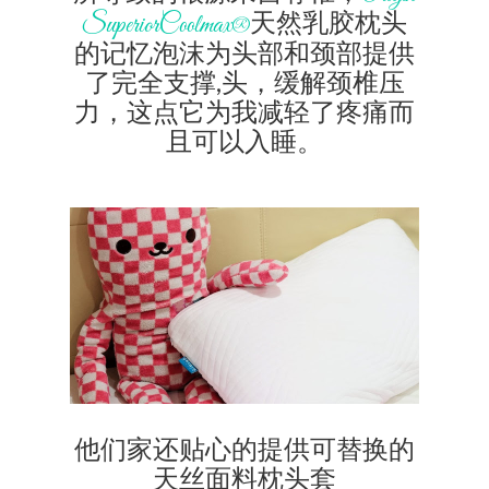
天然乳胶枕头
SuperiorCoolmax®
的记忆泡沫
为头部和颈部提供
了完全支撑,头，缓解颈椎压
力，这点它为我减轻了疼痛而
且可以入睡。
他们家还贴心的提供可替换的
天丝面料枕头套