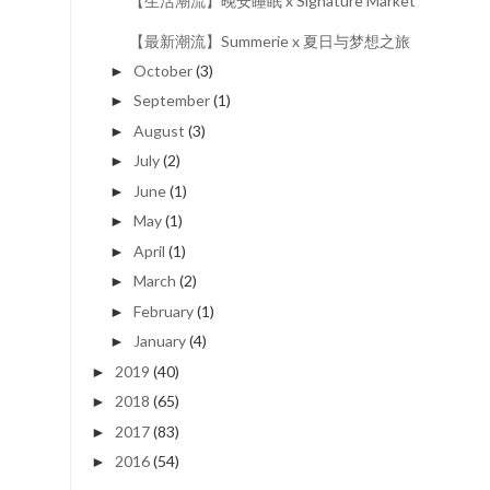
【生活潮流】晚安睡眠 x Signature Market
【最新潮流】Summerie x 夏日与梦想之旅
October
(3)
►
September
(1)
►
August
(3)
►
July
(2)
►
June
(1)
►
May
(1)
►
April
(1)
►
March
(2)
►
February
(1)
►
January
(4)
►
2019
(40)
►
2018
(65)
►
2017
(83)
►
2016
(54)
►