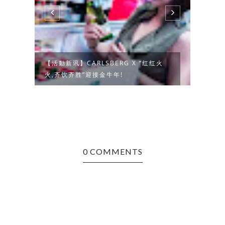
小
【活動新讯】CARLSBERG X “红红火
【生活
火,齐饮齐胜”迎接金牛年!
AIK 
0 COMMENTS