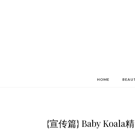
HOME
BEAU
{宣传篇} Baby K