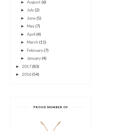
August
(6)
►
July
(2)
►
June
(5)
►
May
(7)
►
April
(4)
►
March
(11)
►
February
(7)
►
January
(4)
►
2017
(83)
►
2016
(54)
►
PROUD MEMBER OF