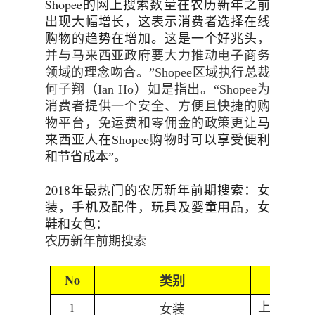
Shopee
的网上搜索数量在农历新年之前
出现大幅增长，
这表示消费者选择在线
购物的趋势在增加。这是一个好兆头
，
并与马来西亚政府要大力推动电子商务
领域的理念吻合。”
Shopee
区域执行总裁
何子翔（
Ian Ho
）如是指出。
“
Shopee
为
消费者提供一个安全、方便且快捷的购
物平台，免运费和零佣金的政策更让
马
来西亚人在
Shopee
购物时
可以享受便利
和节省成本
”。
2018
年最热门的农历新年前期搜索：女
装，手机及配件
，
玩具及婴童用品
，
女
鞋和女包：
农历新年前期搜索
No
类别
1
上衣、 
女装