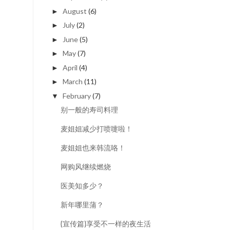
August
(6)
►
July
(2)
►
June
(5)
►
May
(7)
►
April
(4)
►
March
(11)
►
February
(7)
▼
别一般的寿司料理
麦姐姐减少打喷嚏啦！
麦姐姐也来韩流咯！
网购风继续燃烧
医美知多少？
新年哪里蒲？
{宣传篇}享受不一样的夜生活