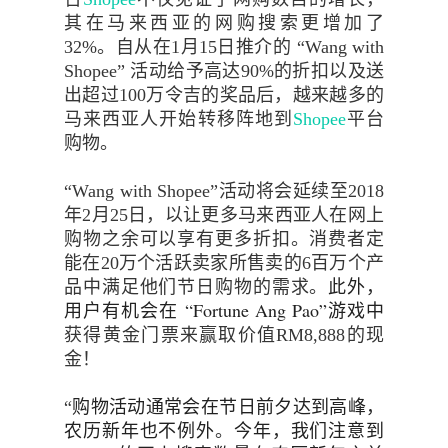
其在马来西亚的网购搜索更增加了
32%
。自从在
1
月
15
日推介
的
“
Wang with
Shopee
” 活动给予高达
90%
的折扣以及送
出超过
100
万令吉的奖品后，越来越多的
马来西亚人开始转移阵地到
Shopee
平台
购物。
“
Wang with Shopee
”活动将会延续至
2018
年
2
月
25
日
，以让更多马来西亚
人
在网上
购物之余可以享有更多折扣。
消费者定
能在
20
万个活跃卖家所售卖的
6
百万个产
此外，
品中满足他们节日购物的需求。
用户有机会在
“
Fortune Ang Pao
”
游戏中
获得黄金门票来赢取价值
RM8,888
的现
金！
购物活动通常会在节日前夕达到高峰，
“
农历新年也不例外
今年，我们注意到
。