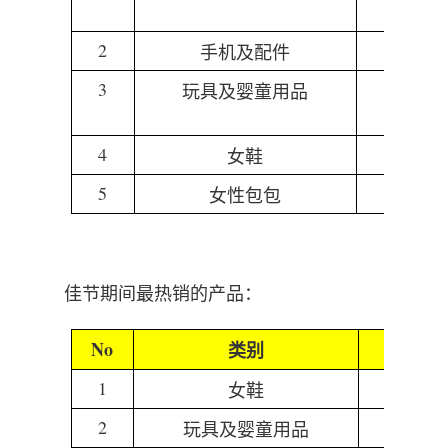
2
手机及配件
苹果
3
玩具及婴童用品
女童装
4
女鞋
鞋
5
女性包包
单肩
佳节期间最热销的产品：
No
类别
1
女鞋
2
玩具及婴童用品