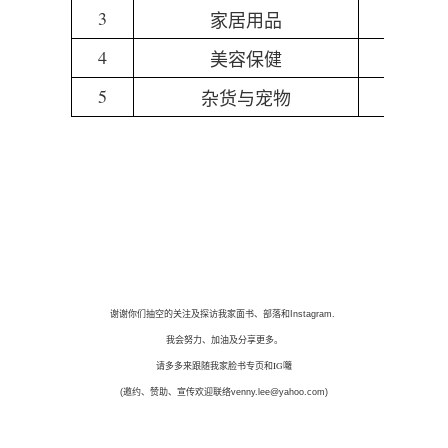
3
家居用品
4
美容保健
5
杂货与宠物
谢谢你们抽空的关注及探访我家面书、部落和
Instagram.
我会努力、加油及分享更多。
请多多来跟随我家脸书专页和IG囖
(
邀约、赞助、宣传欢迎联络
venny.lee@yahoo.com)