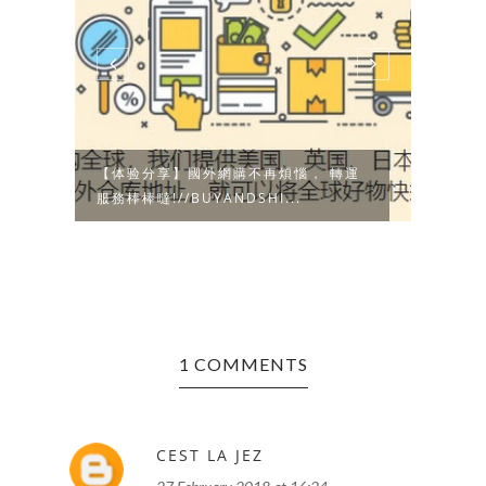
X
【体验分享】國外網購不再煩惱， 轉運
【好物
服務棒棒噠!//BUYANDSHI...
巧克
1 COMMENTS
CEST LA JEZ