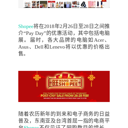
Shopee
将在
2018
年
2
月
26
日至
28
日之间推
介“
Pay Day
”的优惠活动，其中包括电脑
展。届时，各大品牌的电脑如
Acer
、
Asus
、
Dell
和
Lenevo
将以优惠的价格出
售。
随着农历新年的到来和电子商务的日益
普及，东南亚及台湾首屈一指的电商平
台
Shopee
不仅见证了网购数目的增长，