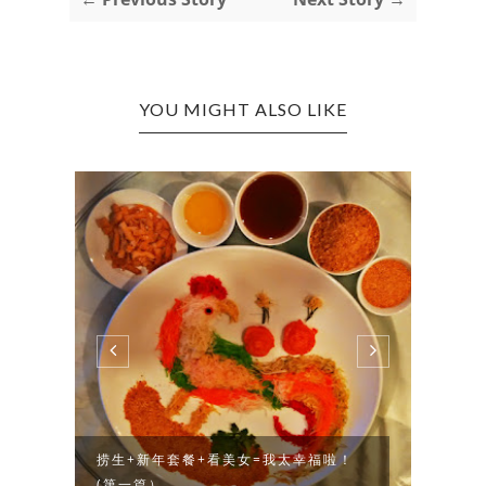
YOU MIGHT ALSO LIKE
！
捞生+新年套餐+看美女=我太幸福啦！
【體驗
(第一篇）
QUEN