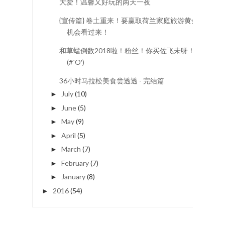
大爱！温馨又好玩的两天一夜
{宣传篇} 卷土重来！要赢取荷兰家庭旅游黄金
机会看过来！
和草蜢倒数2018啦！粉丝！你买佐飞未呀！
(#`O′)
36小时马拉松美食尝透透 - 完结篇
July
(10)
►
June
(5)
►
May
(9)
►
April
(5)
►
March
(7)
►
February
(7)
►
January
(8)
►
2016
(54)
►