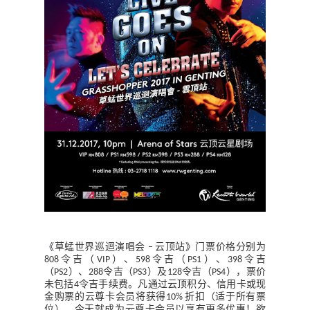
《
》
草蜢世界巡迴演唱会
云顶站
门票价格分别为
–
令吉（
）、
令吉（
）、
令吉
808
VIP
598
PS1
398
（
）、
令吉（
）及
令吉（
），
票价
PS2
288
PS3
128
PS4
未
包括
令吉
手续费。
凡通过云顶积分、信用卡或现
4
金购票的云尊卡会员将获得
折扣（适于所有票
10%
位）。今天就成为云尊卡会员以享有更多优惠！
欲