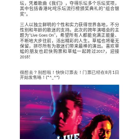
坛，凭着歌曲《我们》，夺得乐坛多个乐坛奖项，
其中包括香港叱咤乐坛流行榜颁奖典礼的
组合银
“
奖
。
”
三人以独立鲜明的个性和实力获得世界各地，不分
性别和年龄的歌迷的支持。此次的跨年演唱会的主
题为“
”，希望所有人都能充满正能量、
Live Goes On
不断地大步往前，活出精彩的人生。草蜢也将毫无
保留，拼尽所有为歌迷们带来最棒的演出。喜欢草
蜢的朋友也赶快购票和草蜢一起跨过
，迎接
2017
！
2018
很想去？别想啦！快快订票去！门票已经在8月1日
开始发售咯！(*^_^*)