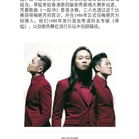
组合。草蜢参加香港第四届新秀歌唱大赛参出道，
凭着歌曲《一起冲》晋身决赛。三人也透过这个比
赛获得梅艳芳的赏识，并在
年正式任梅艳芳为
1986
经理人。他们
年发行首张粤语同名专辑《草
1988
蜢》，以劲歌热舞在流行乐坛中另辟蹊径。
照片取自网络