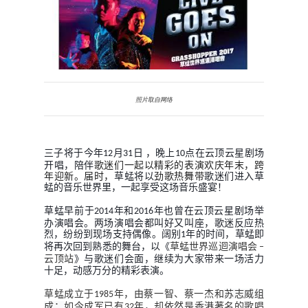
照片取自网络
三子将于今年
月
日
，晚上
点在云顶云星剧场
12
31
10
开唱，陪伴
歌迷们一起以精彩的表演欢庆年末，跨
年迎新。届时，
草蜢将以
劲歌热舞带
歌迷们进入草
蜢的音乐世界里，一起享受这场音乐盛宴！
草蜢早前于
年和
年也曾在云顶云星剧场举
2014
2016
办演唱会。两场演唱会都叫好又叫座，歌迷反应热
烈，纷纷到现场支持偶像。阔别
年的时间，草蜢即
1
将再次回到熟悉的舞台，以《
草蜢世界巡迴演唱会
–
》与歌迷们会面，继续为大家带来一场活力
云顶站
十足，动感万分的精彩表演。
草蜢成立于
年，由蔡一智、蔡一杰和
苏志威组
1985
成；
如今成军已有
年，却依然是香港著名的歌唱
32