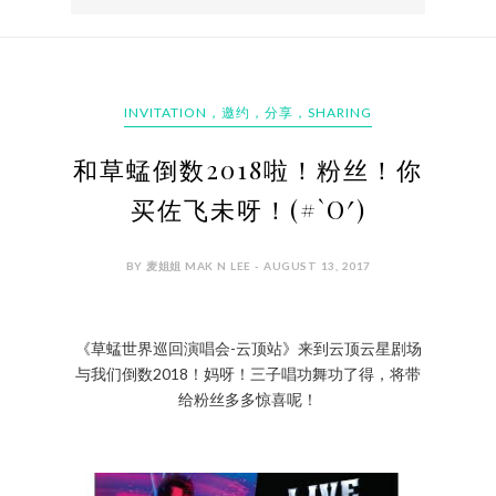
INVITATION，邀约，分享，SHARING
和草蜢倒数2018啦！粉丝！你
买佐飞未呀！(#`O′)
BY 麦姐姐 MAK N LEE - AUGUST 13, 2017
《草蜢世界巡回演唱会-云顶站》来到云顶云星剧场
与我们倒数2018！妈呀！三子唱功舞功了得，将带
给粉丝多多惊喜呢！