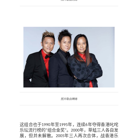
照片取自网络
这组合也于
年至
年，连续
年夺得香港叱咤
1990
1995
6
乐坛流行榜的
组合金奖
。
年，草蜢三人各自发
“
”
2000
展，但并未解散。
年三人再次合体，战香港乐
2005