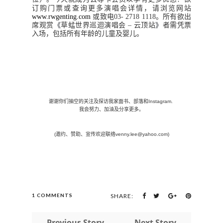
订购门票或查询更多演唱会详情，请浏览网站
www.rwgenting.com
或致电
03- 2718 1118
。所有欲出
席观赏
《
草蜢世界巡迴演唱会
–
云顶站
》
者需凭票
入场，包括所有年龄的儿童及婴儿。
谢谢你们抽空的关注及探访我家面书、部落和
Instagram.
我会努力、加油及分享更多。
(
邀约、赞助、宣传欢迎联络
venny.lee@yahoo.com)
1 COMMENTS
SHARE:
← Previous Story
Next Story →