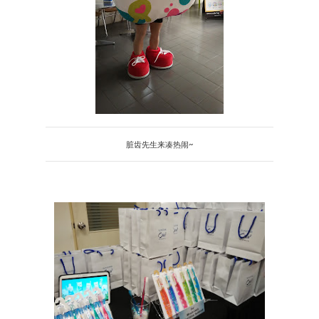
脏齿先生来凑热闹~