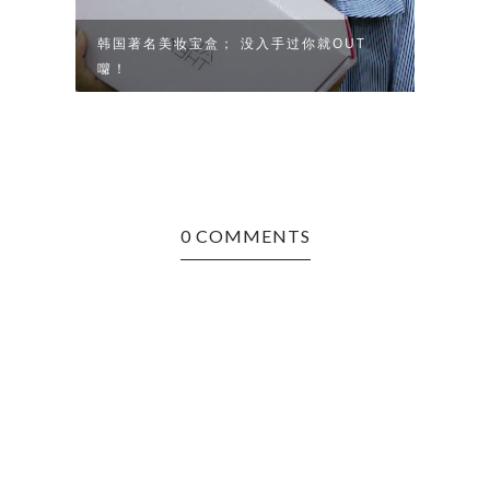
//
韩国著名美妆宝盒； 没入手过你就OUT
韩国
囖！
0 COMMENTS