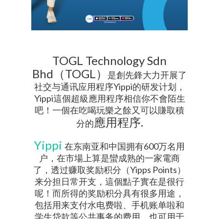
TOGL Technology Sdn
Bhd（TOGL）
是創先鋒大力开展了
社交与通讯应用程序Yippi的研发计划，
Yippi這個超級應用程序相信你不會陌生
吧！一個在吃喝玩樂之餘又可以賺取積
應用程序.
分的
Yippi
在东南亚和中国拥有600万名用
户，在市場上算是蠻成熟的一家電商
了，透过赚取奖励积分（Yipps Points）
来分担日常开支，這個點子實在是很行
呢！而所得的奖励积分具有很多用途，
包括用来支付水电费啦、手机账单啦和
学生贷款等公共事务的费用，也可用于