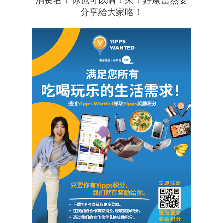
消费者！你也可以啊！來！好康當然要
分享給大家咯！