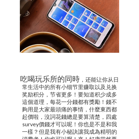
吃喝玩乐所的同時
，还能让你从日
常生活中的所有小细节里赚取以及兑换
奖励积分，节省更多！要知道积少成多
這個道理，每花一分錢都有獎勵！錢不
夠用是大家最頭痛的事情，什麼東西都
起價啦，沒詞花錢總是要算清楚，四處
survey價錢才可以呢！你也是不是和我
一樣？但是我有小秘訣讓我成為精明的