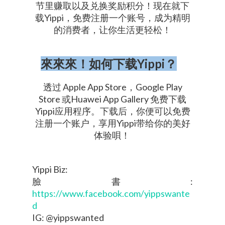
节里赚取以及兑换奖励积分！现在就下
载Yippi，免费注册一个账号，成为精明
的消费者，让你生活更轻松！
來來來！如何下载Yippi？
透过 Apple App Store，Google Play
Store 或Huawei App Gallery 免费下载
Yippi应用程序。下载后，你便可以免费
注册一个账户，享用Yippi带给你的美好
体验唄！
Yippi Biz:
臉書:
https://www.facebook.com/yippswante
d
IG: @yippswanted