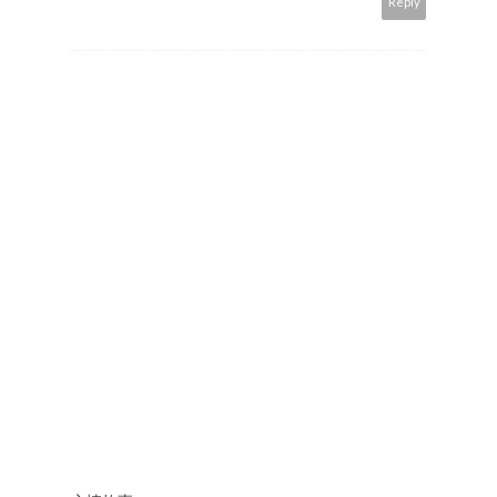
Reply