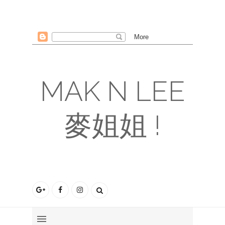
MAK N LEE
麥姐姐 !