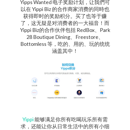
Yipps Wanted 电子奖励计划，让我們可
以在 Yippi Biz 的合作商家消费的同時也
获得即时的奖励积分。买了也等于赚
了，这无疑是对消费者的一大福音！而
Yippi Biz的合作伙伴包括 RedBox、Park
28 Boutique Dining、Freestore、
Bottomless 等，吃的、用的、玩的统统
涵盖其中！
Yippi
能够满足你所有吃喝玩乐所有需
求，还能让你从日常生活中的所有小细