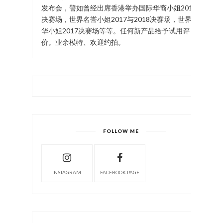
发布会，譬如曾经出席香港举办国际华裔小姐2017
决赛场，世界名誉小姐2017与2018决赛场，世界中
华小姐2017决赛场等等。任何新产品给予试用评
价。业余模特、欢迎约拍。
FOLLOW ME
INSTAGRAM
FACEBOOK PAGE