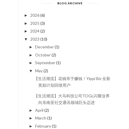
BLOG ARCHIVE
2026
(6)
►
2025
(3)
►
2024
(2)
►
2023
(10)
▼
December
(1)
►
October
(2)
►
September
(1)
►
May
(2)
▼
【生活潮流】花钱等于赚钱！Yippi Biz 全新的
奖励计划回馈用户
【生活潮流】大马科技公司TOGL闪耀业界 x
向东南亚社交通讯领域巨头迈进
April
(2)
►
March
(1)
►
February
(1)
►