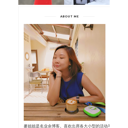
ABOUT ME
麥姐姐是名业余博客。喜欢出席各大小型的活动与