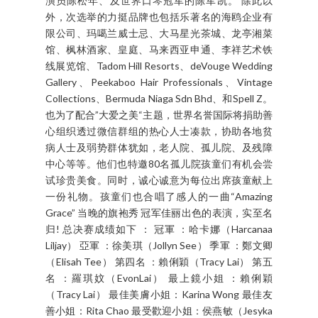
题，保持选美竞赛健康形象并建设更好的社会。 “心
美人也美”入围佳丽必须具备“三美”，既是拥有外在
保养，人品修养，继社会贡献才能符合次比赛。 16
位佳丽使劲浑身绝活莫非要得到晋级的机会。在场
的评判们可真是落足眼力哦。当晚评审团包括了
2013年环球太太大赛冠军的Carol李、马来西亚环球
小姐亚军的陈俐杏、中华小姐环球大赛冠军的李翠
婷、游艇模特大赛冠军的蔡黛丝、On FM VJ 贾森、
演员陈松年、及世界口琴冠军的陈军凯。 除此以
外，次选举的力挺品牌也包括乐著名的海鸥企业有
限公司、玛噶兰威士忌、大马星光茶城、龙亭湘菜
馆、枫林酒家、皇庭、马来西亚申通、李祥艺术铁
线展览馆、Tadom Hill Resorts、deVouge Wedding
Gallery、Peekaboo Hair Professionals、Vintage
Collections、Bermuda Niaga Sdn Bhd、和Spell Z。
也为了配合”大爱之美“主题，世界名誉国际将捐助善
心组织透过微信群组的热心人士凑款，协助各地贫
病人士及弱势群体犹如，老人院、孤儿院、及残障
中心等等。他们也特邀80名孤儿院孩童们有机会尝
试珍贵美食。同时，诚心诚意为每位出席孩童献上