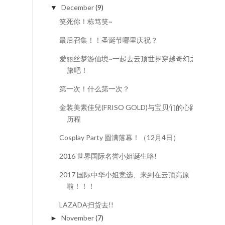
2022
(15)
►
2021
(23)
►
2020
(26)
►
2019
(40)
►
2018
(65)
►
2017
(83)
►
2016
(54)
▼
December
(9)
▼
笑死你！栋笃笑~
最后召集！！圣诞节哪里庆祝？
爱丽丝梦游仙境~一起去云顶世界穿越奇幻之
旅吧！
第一次！什么第一次？
金装美素佳兒(FRISO GOLD)与宝贝们的心路
历程