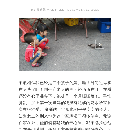
#FRISOGOLDMY #LOCNUTRI
#PRESERVESNUTRIENT
#EASYDIGESTIONFORSTRONGERINSIDE
金装美素佳兒(FRISO GOLD)
与宝贝们的心路历程
BY 麦姐姐 MAK N LEE - DECEMBER 12, 2016