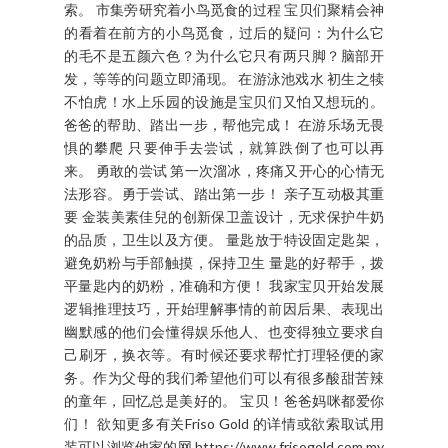
们在任何时刻，任何地方去探索他们的好奇心，至
少从小到大有为他们的打好健壮的底子。 金装美素
佳兒(Friso Gold)陪伴了我家宝贝多年，来自于荷兰
的她拥有超过140年的丰富乳制品经验,拥有自家农
场，由喂养乳牛的牧场至制造奶粉的每一个步骤都
很谨慎，无求为宝贝们提供营养吩咐的奶粉。 她们
无时无刻要求到精益求精的精神，不断改进。尤其
近期的全新改良配方备有 LocNutri营养锁留系统，
拥有保存蛋白质更贴近其天然结构，让宝贝感受到
肚子轻松舒服。除此以外，还具备益生纤维和益生
菌来促进肠道健康。维他命D,锌以及硒是成长和发
展的重要元素。 我家宝贝与金装美素佳兒的成长过
程，无论他们蹲坐在肮脏的市集旁研究着小鸟觅食
的过程、在游泳池戏水、在游乐场无畏惧的攀爬。
宝贝与生俱来的好奇心，无疑的身为父母的我们先
为宝贝们的身体、心智和情绪上得到健康的发展。
选择金装美素佳兒是最佳的决定。她不止为宝贝们
打好健壮的底子，全新的配方在生产过程中，帮助
保存营养的原质、故此易于消化以及被人体吸收，
降低生病的频率。大大帮助宝贝在户外的活动探