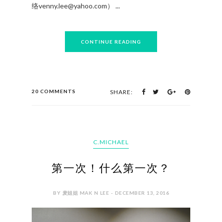
怎么能错过和剧中演员拍照呢！ 《爱》音乐剧将于
2017年3月17日至26晚上8时隆重登场（周日演出将
于下午4时登场)。在日历上打圈了吗？ 门票价格分
别为268令吉(VIP)、168令吉(PS1)及98令吉 (PS2)；
成人与孩童票价均为相同。凡从即日起至2017年1月
31日订购门票，将享有10%早订折扣优惠；云尊卡
会员则享有 20%折扣优惠。在2017年1月31日后购
票的云尊卡会员则享有10%折扣优惠。今天就成为
云尊卡会员以享有更多优惠！ 欲知更多详情，请拨
电至03-2718 1118或浏www.rwgenting.com 谢谢你
们抽空的关注及探访我家面书、部落和Instagram.
我会努力、加油及分享更多。 （邀约，宣传欢迎联
络venny.lee@yahoo.com） ...
CONTINUE READING