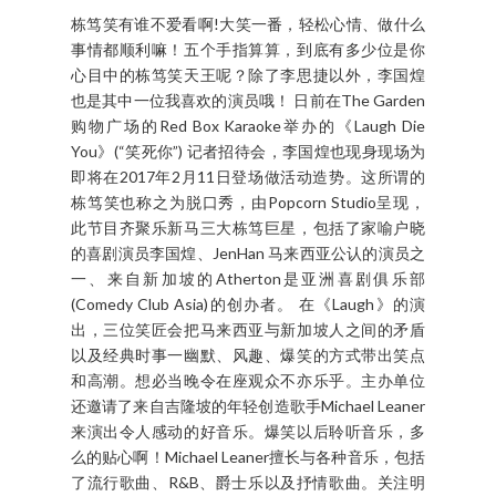
栋笃笑有谁不爱看啊!大笑一番，轻松心情、做什么
事情都顺利嘛！五个手指算算，到底有多少位是你
心目中的栋笃笑天王呢？除了李思捷以外，李国煌
也是其中一位我喜欢的演员哦！ 日前在The Garden
购物广场的Red Box Karaoke举办的《Laugh Die
You》(“笑死你”) 记者招待会，李国煌也现身现场为
即将在2017年2月11日登场做活动造势。这所谓的
栋笃笑也称之为脱口秀，由Popcorn Studio呈现，
此节目齐聚乐新马三大栋笃巨星，包括了家喻户晓
的喜剧演员李国煌、JenHan 马来西亚公认的演员之
一、来自新加坡的Atherton是亚洲喜剧俱乐部
(Comedy Club Asia)的创办者。 在《Laugh》的演
出，三位笑匠会把马来西亚与新加坡人之间的矛盾
以及经典时事一幽默、风趣、爆笑的方式带出笑点
和高潮。想必当晚令在座观众不亦乐乎。主办单位
还邀请了来自吉隆坡的年轻创造歌手Michael Leaner
来演出令人感动的好音乐。爆笑以后聆听音乐，多
么的贴心啊！Michael Leaner擅长与各种音乐，包括
了流行歌曲、R&B、爵士乐以及抒情歌曲。关注明