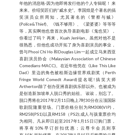
年他的消息咯-因为他即将发行他的个人专辑呢！ 来
来来。价绍笑匠们的“威水史”。李国煌是个著名的搞
笑演员众所周知，尤其著名的《警察与贼》
(Police&Thief)、《钱不够用》、《梁婆婆》等等等
等，其实啊他也曾首次执导喜剧电影《鬼也笑》，
你看过了吗？ 再来，Kuah JenHan。虽然对他不是
很熟悉，但他也成功开拓了身为喜剧演员的事业，
曾与Phooi Chi Ho 和Douglas Lim一起成立马来西亚
喜剧演员协会（Malaysian Association of Chinese
Comedians-MACC)。在近年他凭在《Like This Like
Dad》里边的角色被柏斯边缘世界戏剧奖（Perth
Fringe World Comedt Award)提名呢!搞笑大师
Artherton除了创办亚洲喜剧俱乐部以外。也被成为
是创造新加坡单人脱口秀的始祖。 诶诶，别忘了。
脱口秀将在2017年2月11日晚上7时30分在云顶国际
歌剧院隆重登场。门票价格分别为RM308(VIP)，
RM258(PS1)以及RM158（PS2);成人与孩童票价均
为相同。凡从即日起至2017年1月15日订购门票，
将享有10%早订折扣优惠；云尊卡会员则享
有 15% 折扣优惠。在2017年1月15日后购票的云尊