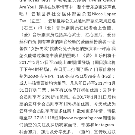
嘻嘻，记性不大好，只记得爱丽丝缩小、她追赶小
兔子、红桃皇后的、扑克牌将军和古灵精怪的事
物。哈哈哈！我必定带我的宝贝一起去捧场！ 在日
前的推介里（12月九日），云顶世界社交媒体部副
总裁Nicco Lopez Tan和云顶世界公关及通讯部副总
裁周庭逸为《爱》主持开幕。《爱》音乐剧主要演
员更是现场来一小段的表演，现场的我和媒体朋友
更是第一批目睹他们的小演出哦！分享分享（别怪
我手震哦😜）↓ 所以啊，我是多么期待多首动听的原
创歌曲包括爱丽丝的《In a World Of My Own》、
白兔先生的《I’m Late》、黑心武士的《Painting
the Roses Red》和毛毛虫大师的《What Genus
Are You》穿插在故事情节中，整个音乐剧更添声色
吧！ 云顶世界社交媒体部副总裁Nicco Lopez
Tan （左三）、云顶世界公关及通讯部副总裁周庭逸
（右三）和《爱》音乐剧演员在记者会上合照。
《爱》音乐剧演员包括黑心武士、红心皇后、爱丽
丝和白兔 拥有丰富的舞台经验的爱丽丝扮演者~~谢
馨仪 “女扮男装”挑战公兔子角色的扮演者~~许沁 我