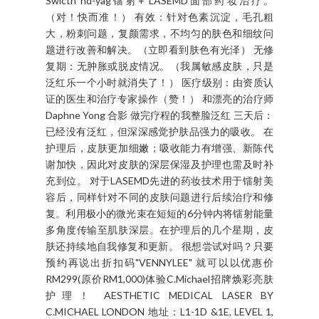
护颜修复过程，加速细胞新陈代谢，打败自由基，
提亮肤色和强化皮肤免疫。 治疗室卫生整洁 Q-
Switct Nd YAG Laser仪器 C.Michale 唯一拥有的
LASEMD 药妆系统 C.Michael招牌焕彩亮肤护理只需
在30分钟内即可给你带来既视的清透光泽感。 安
全：非侵入性并安全适用于所有皮肤类型。使用
FDA-美国食品和药物管理局认证的机器。（大嫂我
觉得百分之安全） 快速：只需30分钟，包括Q-
Swicth nd-yag镭射+ LASEMD面部药妆治疗。
（对！快而准！） 有效：针对色素沉淀，毛孔粗
大，粉刺问题，复颜需求，不均匀的肤色和细纹问
题进行改善和解决。（立即看到肤色有光泽） 无修
复期：无肿胀或脱皮情况。（我属敏感皮肤，只是
泛红乐一个小时就消失了！） 医疗级别：由资质认
证的医生和治疗专家操作（赞！） 和漂亮的治疗师
Daphne Yong 合影 做完疗程的我整脸泛红 三天后：
已经没有泛红，但深深感觉护肤品强力的吸收。 在
护理后，皮肤更加细嫩；吸收能力有增强、新陈代
谢加快，因此对皮肤的深层保湿及护理也需及时补