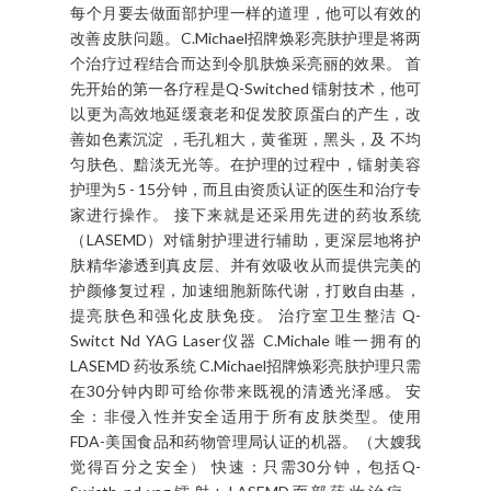
哇哇哇！还没来到C.Michael美容中心前，已经听闻
过很多关于镭射美容的报道。可没想过自己有机会
尝试、我的第一次！好兴奋( •̀ ω •́ )y。 而且
C.Michael 还是马来西亚唯一拥有药妆系统
(LASEMD)的镭射护理技术的美容中心。我实在太太
太幸福了！ 在这个星期天的下午来到了位于Avenue
K 一楼的C.Michael,呃，没搞错，店前是发廊、美容
中心在内侧。 先填妥资料和了解皮肤性质 经过治疗
师Dr Ding的讲解及介绍其实镭射护理就如我们平时
每个月要去做面部护理一样的道理，他可以有效的
改善皮肤问题。C.Michael招牌焕彩亮肤护理是将两
个治疗过程结合而达到令肌肤焕采亮丽的效果。 首
先开始的第一各疗程是Q-Switched ​镭射技术，他可
以更为高效地延缓衰老和促发胶原蛋白的产生，改
善如色素沉淀 ，毛孔粗大，黄雀斑，黑头，及 不均
匀肤色、黯淡无光等。在护理的过程中，镭射美容
护理为5 - 15分钟，而且由资质认证的医生和治疗专
家进行操作。 接下来就是还采用先进的药妆系统
（LASEMD）对镭射护理进行辅助，更深层地将护
肤精华渗透到真皮层、并有效吸收从而提供完美的