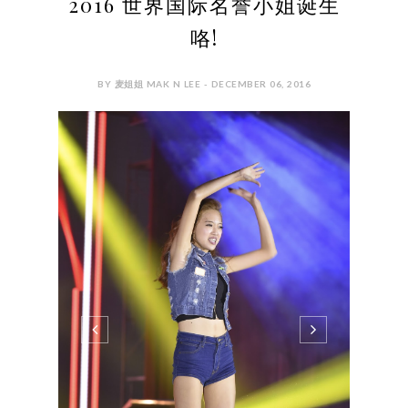
(Sora) -Chris Foo (DeadPool) -Zomic (Lau) -
Mohd Nurul Amin (Charles Henry Sanson) -
Catherine Juu-oon (Hanon Hosho) 适逢圣诞节的到
来，The Pure Life Society 和 Yayasan Chow Kit 在
陈振传基金赞助及帮助下，从首席执行董事叶苏莹,
理事会Richard Ong,...
CONTINUE READING
5 COMMENTS
SHARE:
BLOGGER