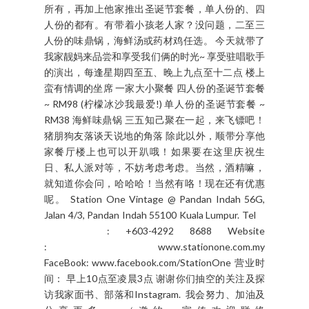
所有，再加上他家推出圣诞节套餐，单人份的、四
人份的都有。有带着小孩老人家？没问题，二至三
人份的味鼎锅，海鲜汤或药材鸡任选。 今天就带了
我家靓妈来品尝和享受我们俩的时光~ 享受驻唱歌手
的演出，每逢星期四至五、晚上九点至十二点 楼上
蛮有情调的坐席 一家大小聚餐 四人份的圣诞节套餐
~ RM98 (柠檬冰沙我最爱!) 单人份的圣诞节套餐 ~
RM38 海鲜味鼎锅 三五知己聚在一起，来飞镖吧！
猪朋狗友落谈天说地的角落 除此以外，顺带分享他
家餐厅楼上也可以开趴哦！如果要在这里庆祝生
日、私人派对等，不妨考虑考虑。当然，酒精嘛，
就知道你会问，哈哈哈！当然有咯！现在还有优惠
呢。 Station One Vintage @ Pandan Indah 56G,
Jalan 4/3, Pandan Indah 55100 Kuala Lumpur. Tel
: +603-4292 8688 Website
: www.stationone.com.my
FaceBook: www.facebook.com/StationOne 营业时
间： 早上10点至凌晨3点 谢谢你们抽空的关注及探
访我家面书、部落和Instagram. 我会努力、加油及