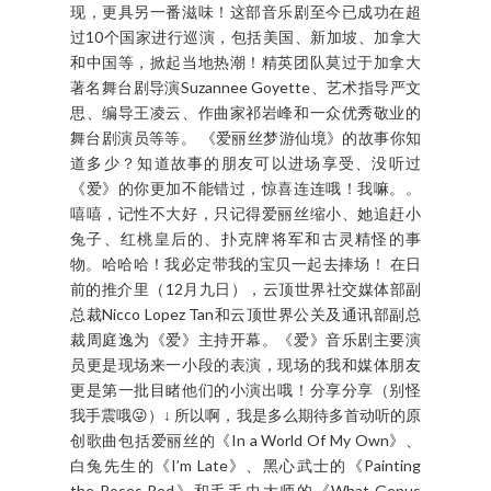
2016年很快就到尾声了，有没有觉得为什么这个学
校假期过得怎么那么快呀！时间不够？还没玩够？
2017年的来临，在三月的假期里可有惊喜给喜欢观
赏音乐剧的朋友哦！准备在日历上打个圈圈！！ 这
结合中国与加拿大的精英团队将为观众们带来这场
结合了音乐、舞蹈和多媒体的音乐剧，更是使用最
前卫的舞台影像实时交互技术，立体画面将是前所
未有的视觉享受和体验。再加上这音乐剧由中文呈
现，更具另一番滋味！这部音乐剧至今已成功在超
过10个国家进行巡演，包括美国、新加坡、加拿大
和中国等，掀起当地热潮！精英团队莫过于加拿大
著名舞台剧导演Suzannee Goyette、艺术指导严文
思、编导王凌云、作曲家祁岩峰和一众优秀敬业的
舞台剧演员等等。 《爱丽丝梦游仙境》的故事你知
道多少？知道故事的朋友可以进场享受、没听过
《爱》的你更加不能错过，惊喜连连哦！我嘛。。