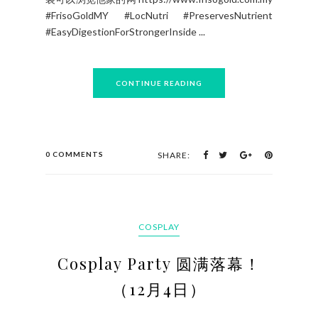
索。 市集旁研究着小鸟觅食的过程 宝贝们聚精会神
的看着在前方的小鸟觅食，过后的疑问：为什么它
的毛不是五颜六色？为什么它只有两只脚？脑部开
发，等等的问题立即涌现。 在游泳池戏水 初生之犊
不怕虎！水上乐园的设施是宝贝们又怕又想玩的。
爸爸的帮助、踏出一步，帮他完成！ 在游乐场无畏
惧的攀爬 只要伸手去尝试，就算跌倒了也可以再
来。 勇敢的尝试 第一次溜冰，疼痛又开心的心情无
法形容。勇于尝试、踏出第一步！ 亲子互动极其重
要 金装美素佳兒的创新保卫盖设计，无求保护牛奶
的品质，卫生以及方便。 量匙放于特设固定匙架，
避免奶粉与手部触摸，保持卫生 量匙的好帮手，拨
平量匙内的奶粉，准确和方便！ 我家宝贝开始发展
逻辑推理技巧，开始理解事情的前因后果、表现出
幽默感的他们会懂得娱乐他人、也变得独立要求自
己刷牙，换衣等。有时候还要求帮忙打理轻便的家
务。作为父母的我们希望他们可以有很多酸甜苦辣
的童年，回忆总是美好的。 宝贝！爸爸妈咪都爱你
们！ 欲知更多有关Friso Gold 的详情或欲索取试用