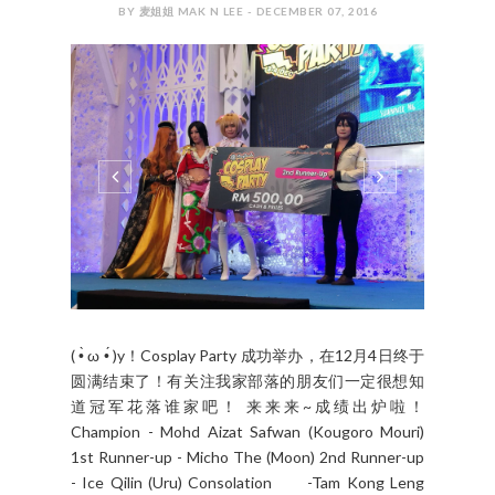
装可以浏览他家的网 https://www.frisogold.com.my
#FrisoGoldMY #LocNutri #PreservesNutrient
#EasyDigestionForStrongerInside ...
CONTINUE READING
0 COMMENTS
SHARE:
COSPLAY
Cosplay Party 圆满落幕！
（12月4日）