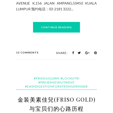
充到位。 对于LASEMD先进的药妆技术用于镭射美
容后，同样针对不同的皮肤问题进行后续治疗和修
复。利用极小的微光束在短短的6分钟内将镭射能量
多角度传输至肌肤深层。在护理后的几个星期，皮
肤还持续地自我修复和更新。 很想尝试对吗？只要
预约再说出折扣码"VENNYLEE" 就可以以优惠价
RM299(原价RM1,000)体验C.Michael招牌焕彩亮肤
护理！ AESTHETIC MEDICAL LASER BY
C.MICHAEL LONDON 地址：L1-1D &1E, LEVEL 1,
AVENUE K,156 JALAN AMPANG,50450 KUALA
LUMPUR 预约电话：03-2181 3222...
CONTINUE READING
13 COMMENTS
SHARE: